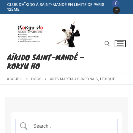
Aller
CLUB D’AÏKIDO À SAINT-MANDÉ EN LIMITE DE PARIS
12ÈME
au
contenu
AÏKIDO SAINT-MANDÉ –
KOKYU HO
Rechercher :
ACCUEIL
DOCS
ARTS MARTIAUX JAPONAIS, LEXIQUE