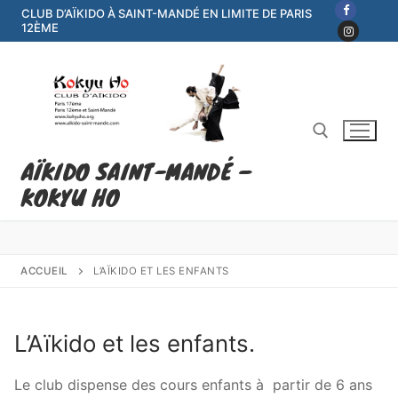
Aller
CLUB D’AÏKIDO À SAINT-MANDÉ EN LIMITE DE PARIS
12ÈME
au
contenu
AÏKIDO SAINT-MANDÉ –
KOKYU HO
Rechercher :
ACCUEIL
L’AÏKIDO ET LES ENFANTS
L’Aïkido et les enfants.
Le club dispense des cours enfants à partir de 6 ans